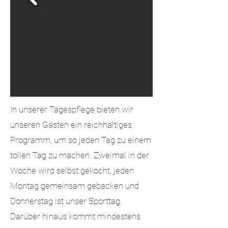
In unserer Tagespflege bieten wir
unseren Gästen ein reichhaltiges
Programm, um so jeden Tag zu einem
tollen Tag zu machen. Zweimal in der
Woche wird selbst gekocht, jeden
Montag gemeinsam gebacken und
Donnerstag ist unser Sporttag.
Darüber hinaus kommt mindestens