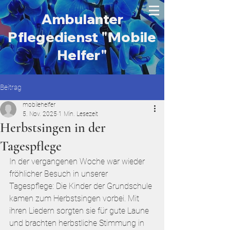
Ambulanter
Pflegedienst "Mobile
Helfer"
Beitrag
mobilehelfer
5. Nov. 2025
1 Min. Lesezeit
Herbstsingen in der
Tagespflege
In der vergangenen Woche war wieder 
fröhlicher Besuch in unserer 
Tagespflege: Die Kinder der Grundschule 
kamen zum Herbstsingen vorbei. Mit 
ihren Liedern sorgten sie für gute Laune 
und brachten herbstliche Stimmung in 