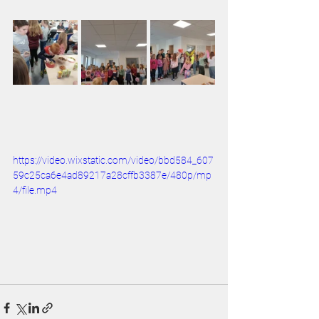
https://video.wixstatic.com/video/bbd584_607
59c25ca6e4ad89217a28cffb3387e/480p/mp
4/file.mp4