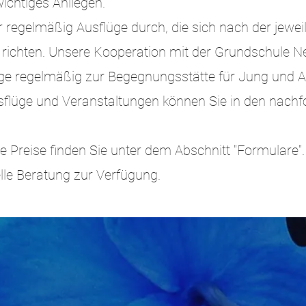
wichtiges Anliegen.
 regelmäßig Ausflüge durch, die sich nach der jewei
ichten. Unsere Kooperation mit der Grundschule N
e regelmäßig zur Begegnungsstätte für Jung und Al
flüge und Veranstaltungen können Sie in den nachf
e Preise finden Sie unter dem Abschnitt "Formulare"
uelle Beratung zur Verfügung.