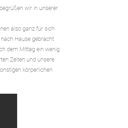
begrüßen wir in unserer
nen also ganz für sich
e nach Hause gebracht
ach dem Mittag ein wenig
rten Zeiten und unsere
onstigen körperlichen