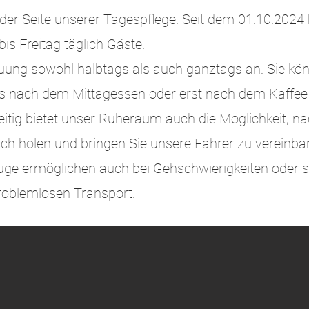
der Seite unserer Tagespflege. Seit dem 01.10.2024 
s Freitag täglich Gäste.
euung sowohl halbtags als auch ganztags an. Sie kön
its nach dem Mittagessen oder erst nach dem Kaffe
itig bietet unser Ruheraum auch die Möglichkeit, n
ich holen und bringen Sie unsere Fahrer zu vereinba
uge ermöglichen auch bei Gehschwierigkeiten oder s
roblemlosen Transport.