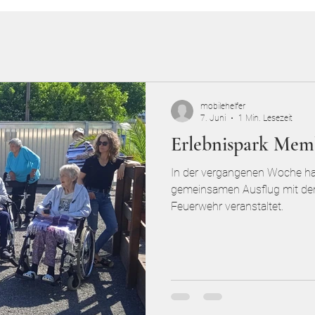
mobilehelfer
7. Juni
1 Min. Lesezeit
Erlebnispark Mem
In der vergangenen Woche ha
gemeinsamen Ausflug mit den 
Feuerwehr veranstaltet.