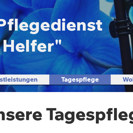
Pflegedienst
 Helfer"
stleistungen
Tagespflege
Wo
nsere Tagespfle