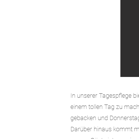
In unserer Tagespflege b
einem tollen Tag zu mac
gebacken und Donnerstag 
Darüber hinaus kommt mi