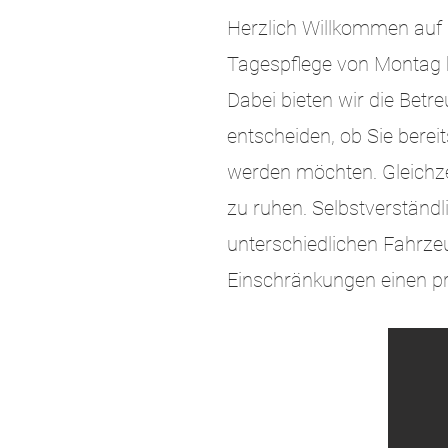
Herzlich Willkommen auf 
Tagespflege von Montag bi
Dabei bieten wir die Betr
entscheiden, ob Sie bere
werden möchten. Gleichze
zu ruhen. Selbstverständl
unterschiedlichen Fahrze
Einschränkungen einen p