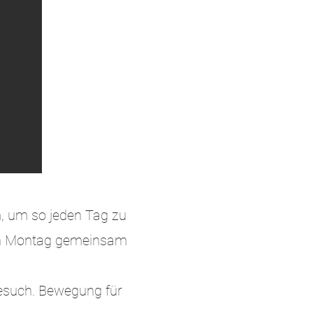
m, um so jeden Tag zu
den Montag gemeinsam
esuch. Bewegung für