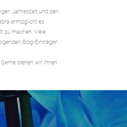
ligen Jahreszeit und den
ebra ermöglicht es
t zu machen. Viele
olgenden Blog-Einträgen
. Gerne stehen wir Ihnen