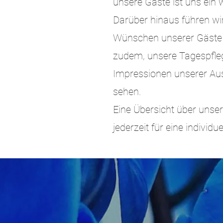
unsere Gäste ist uns ein 
Darüber hinaus führen wir
Wünschen unserer Gäste r
zudem, unsere Tagespfleg
Impressionen unserer Aus
sehen.
Eine Übersicht über unser
jederzeit für eine individ