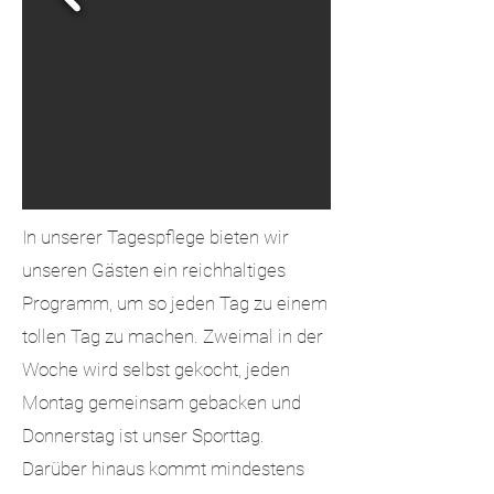
In unserer Tagespflege bieten wir
unseren Gästen ein reichhaltiges
Programm, um so jeden Tag zu einem
tollen Tag zu machen. Zweimal in der
Woche wird selbst gekocht, jeden
Montag gemeinsam gebacken und
Donnerstag ist unser Sporttag.
Darüber hinaus kommt mindestens